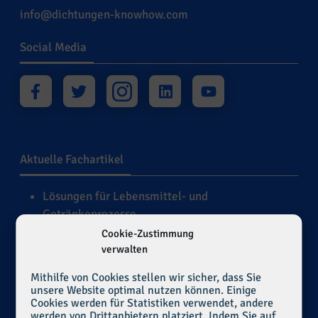
info@dichtungen-knowhow.com
Social Media
Aktuelle Fachartikel
Lösungen für Lebensmittel- und
Getränkeprozesse
Dichtungswerkstoffe für die Bergbau-,
Cookie-Zustimmung
mineralverarbeitende und Zementindustrie
verwalten
Herausforderungen der Dichtungstechnik in
Mithilfe von Cookies stellen wir sicher, dass Sie
luftigen Höhen
unsere Website optimal nutzen können. Einige
Konformität und Leistung
Cookies werden für Statistiken verwendet, andere
werden von Drittanbietern platziert. Indem Sie auf