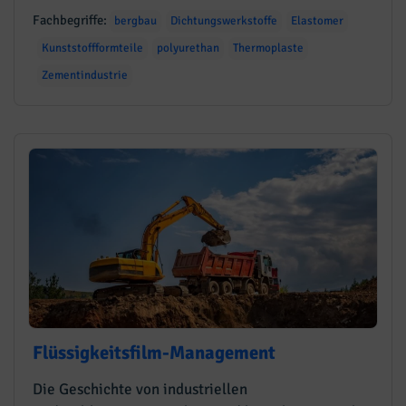
Fachbegriffe:
bergbau
Dichtungswerkstoffe
Elastomer
Kunststoffformteile
polyurethan
Thermoplaste
Zementindustrie
Flüssigkeitsfilm-Management
Die Geschichte von industriellen