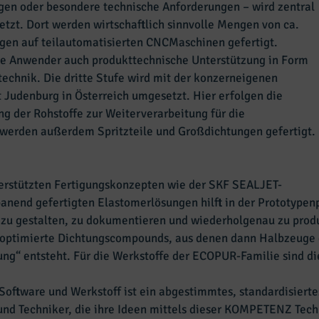
gen oder besondere technische Anforderungen – wird zentral
tzt. Dort werden wirtschaftlich sinnvolle Mengen von ca.
zogen auf teilautomatisierten CNCMaschinen gefertigt.
die Anwender auch produkttechnische Unterstützung in Form
chnik. Die dritte Stufe wird mit der konzerneigenen
Judenburg in Österreich umgesetzt. Hier erfolgen die
ng der Rohstoffe zur Weiterverarbeitung für die
 werden außerdem Spritzteile und Großdichtungen gefertigt.
rstützten Fertigungskonzepten wie der SKF SEALJET-
panend gefertigten Elastomerlösungen hilft in der Prototypen
zu gestalten, zu dokumentieren und wiederholgenau zu produz
optimierte Dichtungscompounds, aus denen dann Halbzeuge g
ung“ entsteht. Für die Werkstoffe der ECOPUR-Familie sind di
oftware und Werkstoff ist ein abgestimmtes, standardisiertes
und Techniker, die ihre Ideen mittels dieser KOMPETENZ Tec