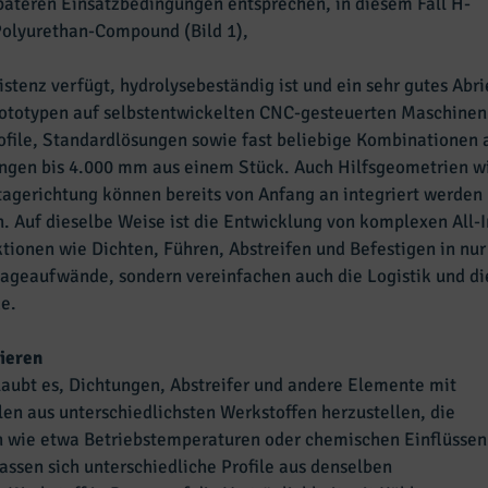
päteren Einsatzbedingungen entsprechen, in diesem Fall H-
olyurethan-Compound (Bild 1),
stenz verfügt, hydrolysebeständig ist und ein sehr gutes Abr
totypen auf selbstentwickelten CNC-gesteuerten Maschinen i
rofile, Standardlösungen sowie fast beliebige Kombinationen
ngen bis 4.000 mm aus einem Stück. Auch Hilfsgeometrien w
tagerichtung können bereits von Anfang an integriert werde
n. Auf dieselbe Weise ist die Entwicklung von komplexen All-
tionen wie Dichten, Führen, Abstreifen und Befestigen in nur
ageaufwände, sondern vereinfachen auch die Logistik und die
e.
ieren
aubt es, Dichtungen, Abstreifer und andere Elemente mit
en aus unterschiedlichsten Werkstoffen herzustellen, die
n wie etwa Betriebstemperaturen oder chemischen Einflüssen
assen sich unterschiedliche Profile aus denselben