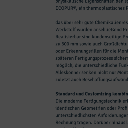
physikalische Eigenschaften den s
ECOPUR®, ein thermoplastisches P
das über sehr gute Chemikalienresi
Werkstoff wurden anschließend Pro
Realisierbar sind kundenseitige P
zu 600 mm sowie auch Großdichtu
oder Erkennungsrillen für die Mon
späteren Fertigungsprozess sicher
möglich, die unterschiedliche Funk
Alleskönner senken nicht nur Mont
zuletzt auch Beschaffungsaufwänd
Standard und Customizing kombin
Die moderne Fertigungstechnik erl
identischen Geometrien oder Profil
unterschiedlichsten Anforderunge
Rechnung tragen. Darüber hinaus l