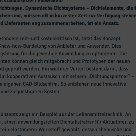
 standardisiert entwickeln
ichtungen, Dynamische Dichtsysteme – Dichtelemente, die fü
ich sind, müssen oft in kürzester Zeit zur Verfügung stehe
d Lieferanten eng zusammenarbeiten, ist ein Ansatz.
sonders zeit- und kostenkritisch ist, setzt das Konzept
Know-how-Bündelung von Anbieter und Anwender. Dies
gslösung für die jeweilige Anwendung zu optimieren. Die
nten können gleich mitgebracht und Prototypen der neuen
d geprüft werden. Ein weiterer Vorteil besteht darin, dass
 im kooperativen Austausch mit seinem „Dichtungspartner“ –
 am eigenen CAD-Bildschirm. So entstehen neue innovative
 und zu günstigeren Kosten.
onzepts zeigt ein Beispiel aus der Lebensmitteltechnik. An
ch, einen anwendungsreifen Dichtabstreifer für Aktuatoren zu
t ein elastomerer Werkstoff gewählt, dessen chemische und