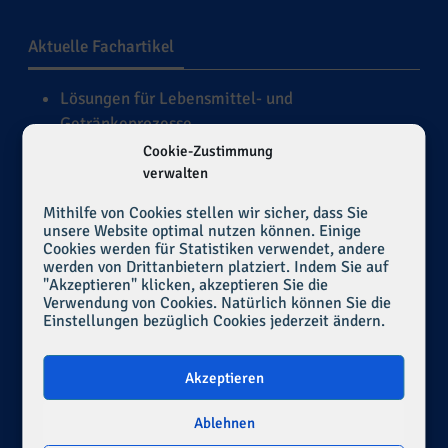
Aktuelle Fachartikel
Lösungen für Lebensmittel- und
Getränkeprozesse
Dichtungswerkstoffe für die Bergbau-,
Cookie-Zustimmung
mineralverarbeitende und Zementindustrie
verwalten
Herausforderungen der Dichtungstechnik in
Mithilfe von Cookies stellen wir sicher, dass Sie
luftigen Höhen
unsere Website optimal nutzen können. Einige
Konformität und Leistung
Cookies werden für Statistiken verwendet, andere
werden von Drittanbietern platziert. Indem Sie auf
Flüssigkeitsfilm-Management
"Akzeptieren" klicken, akzeptieren Sie die
Verwendung von Cookies. Natürlich können Sie die
Einstellungen bezüglich Cookies jederzeit ändern.
Rückrufformular
Akzeptieren
Ablehnen